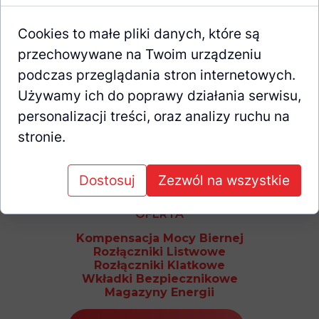
Kwiatowa 17, 47-460 Chałupki
Cookies to małe pliki danych, które są
REGON: 529138186
przechowywane na Twoim urządzeniu
NIP: 6392033031
podczas przeglądania stron internetowych.
MAGAZYN CENTRALNY - BIURO
Używamy ich do poprawy działania serwisu,
ul. Tadeusza Kościuszki 8, 96-100 Skierniewice
personalizacji treści, oraz analizy ruchu na
stronie.
KONTAKT
biuro@onesto-energy.pl
Dostosuj
Zezwól na wszystkie
OFERTA
Kompensacja Mocy Biernej
Rozłączniki Listwowe
Rozłączniki Klatkowe
Wkładki Bezpiecznikowe
Magazyny Energii